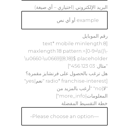
البريد الإلكتروني (اختياري – أي صيغة)
رقم الموبايل
[text* mobile minlength:8
maxlength:18 pattern:^[0-9+\s()\-
\u0660-\u0669]{8,18}$ placeholder
"مثال: 03 123 456"]
هل ترغب بالحصول على فرنشايز مقمرة؟
[radio* franchise-interest "نعم|yes"
"لا|no" "أرغب بالمزيد من
المعلومات|more_info"]
خطة التقسيط المفضلة