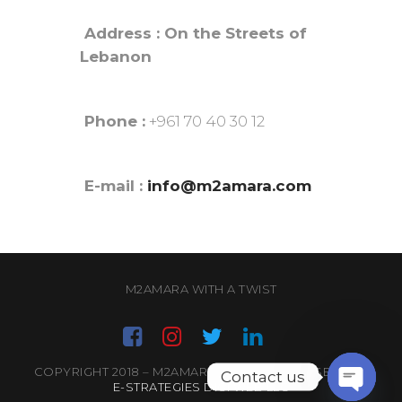
Address : On the Streets of
Lebanon
Phone :
+961 70 40 30 12
E-mail :
info@m2amara.com
M2AMARA WITH A TWIST
COPYRIGHT 2018 – M2AMARA- ALL RIGHTS RESERVED.
Contact us
E-STRATEGIES DIGI WEB LLC